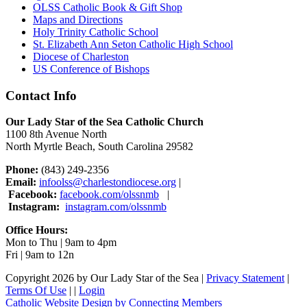
OLSS Catholic Book & Gift Shop
Maps and Directions
Holy Trinity Catholic School
St. Elizabeth Ann Seton Catholic High School
Diocese of Charleston
US Conference of Bishops
Contact Info
Our Lady Star of the Sea Catholic Church
1100 8th Avenue North
North Myrtle Beach, South Carolina 29582
Phone:
(843) 249-2356
Email:
infoolss@charlestondiocese.org
|
Facebook:
facebook.com/olssnmb
|
Instagram:
instagram.com/olssnmb
Office Hours:
Mon to Thu | 9am to 4pm
Fri | 9am to 12n
Copyright 2026 by Our Lady Star of the Sea
|
Privacy Statement
|
Terms Of Use
|
|
Login
Catholic Website Design by Connecting Members