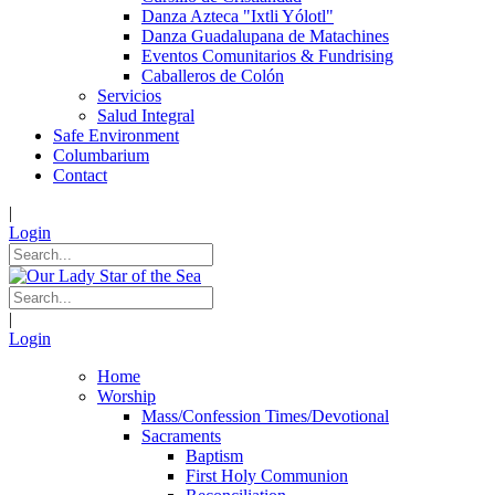
Danza Azteca "Ixtli Yólotl"
Danza Guadalupana de Matachines
Eventos Comunitarios & Fundrising
Caballeros de Colón
Servicios
Salud Integral
Safe Environment
Columbarium
Contact
|
Login
|
Login
Home
Worship
Mass/Confession Times/Devotional
Sacraments
Baptism
First Holy Communion