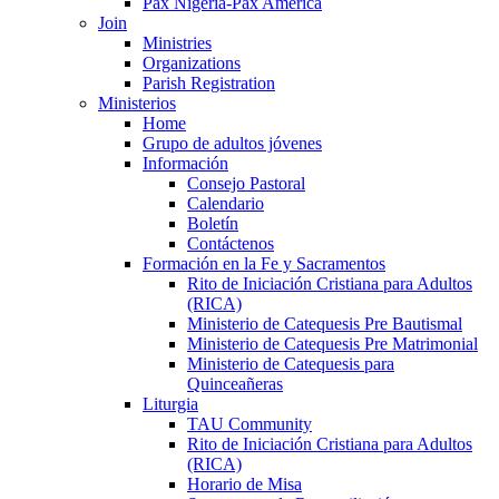
Pax Nigeria-Pax America
Join
Ministries
Organizations
Parish Registration
Ministerios
Home
Grupo de adultos jóvenes
Información
Consejo Pastoral
Calendario
Boletín
Contáctenos
Formación en la Fe y Sacramentos
Rito de Iniciación Cristiana para Adultos
(RICA)
Ministerio de Catequesis Pre Bautismal
Ministerio de Catequesis Pre Matrimonial
Ministerio de Catequesis para
Quinceañeras
Liturgia
TAU Community
Rito de Iniciación Cristiana para Adultos
(RICA)
Horario de Misa