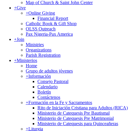
Map of Church & Saint John Center
+
Give
+
Online Giving
Financial Report
Catholic Book & Gift Shop
OLSS Outreach
Pax Nigeria-Pax America
+
Join
Ministries
Organizations
Parish Registration
+
Ministerios
Home
Grupo de adultos jóvenes
+
Información
Consejo Pastoral
Calendario
Boletín
Contáctenos
+
Formación en la Fe y Sacramentos
Rito de Iniciación Cristiana para Adultos (RICA)
Ministerio de Catequesis Pre Bautismal
Ministerio de Catequesis Pre Matrimonial
Ministerio de Catequesis para Quinceañeras
+
Liturgia