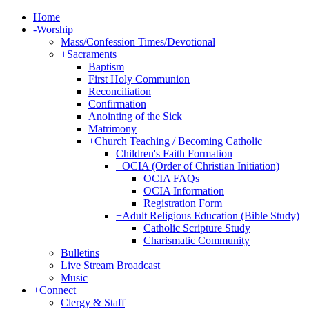
Home
-
Worship
Mass/Confession Times/Devotional
+
Sacraments
Baptism
First Holy Communion
Reconciliation
Confirmation
Anointing of the Sick
Matrimony
+
Church Teaching / Becoming Catholic
Children's Faith Formation
+
OCIA (Order of Christian Initiation)
OCIA FAQs
OCIA Information
Registration Form
+
Adult Religious Education (Bible Study)
Catholic Scripture Study
Charismatic Community
Bulletins
Live Stream Broadcast
Music
+
Connect
Clergy & Staff