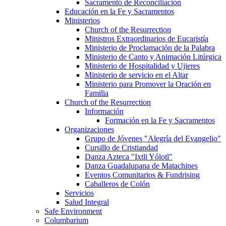
Sacramento de Reconciliación
Educación en la Fe y Sacramentos
Ministerios
Church of the Resurrection
Ministros Extraordinarios de Eucaristía
Ministerio de Proclamación de la Palabra
Ministerio de Canto y Animación Litúrgica
Ministerio de Hospitalidad y Ujieres
Ministerio de servicio en el Altar
Ministerio para Promover la Oración en
Familia
Church of the Resurrection
Información
Formación en la Fe y Sacramentos
Organizaciones
Grupo de Jóvenes "Alegría del Evangelio"
Cursillo de Cristiandad
Danza Azteca "Ixtli Yólotl"
Danza Guadalupana de Matachines
Eventos Comunitarios & Fundrising
Caballeros de Colón
Servicios
Salud Integral
Safe Environment
Columbarium