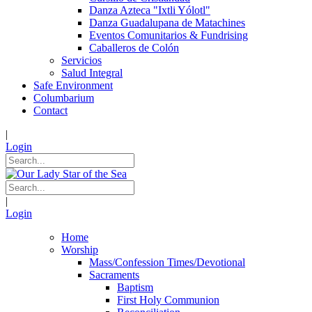
Danza Azteca "Ixtli Yólotl"
Danza Guadalupana de Matachines
Eventos Comunitarios & Fundrising
Caballeros de Colón
Servicios
Salud Integral
Safe Environment
Columbarium
Contact
|
Login
|
Login
Home
Worship
Mass/Confession Times/Devotional
Sacraments
Baptism
First Holy Communion