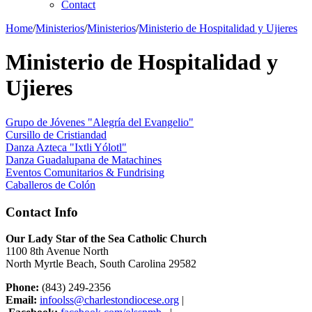
Contact
Home
/
Ministerios
/
Ministerios
/
Ministerio de Hospitalidad y Ujieres
Ministerio de Hospitalidad y
Ujieres
Grupo de Jóvenes "Alegría del Evangelio"
Cursillo de Cristiandad
Danza Azteca "Ixtli Yólotl"
Danza Guadalupana de Matachines
Eventos Comunitarios & Fundrising
Caballeros de Colón
Contact Info
Our Lady Star of the Sea Catholic Church
1100 8th Avenue North
North Myrtle Beach, South Carolina 29582
Phone:
(843) 249-2356
Email:
infoolss@charlestondiocese.org
|