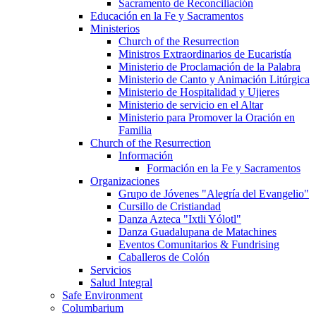
Sacramento de Reconciliación
Educación en la Fe y Sacramentos
Ministerios
Church of the Resurrection
Ministros Extraordinarios de Eucaristía
Ministerio de Proclamación de la Palabra
Ministerio de Canto y Animación Litúrgica
Ministerio de Hospitalidad y Ujieres
Ministerio de servicio en el Altar
Ministerio para Promover la Oración en
Familia
Church of the Resurrection
Información
Formación en la Fe y Sacramentos
Organizaciones
Grupo de Jóvenes "Alegría del Evangelio"
Cursillo de Cristiandad
Danza Azteca "Ixtli Yólotl"
Danza Guadalupana de Matachines
Eventos Comunitarios & Fundrising
Caballeros de Colón
Servicios
Salud Integral
Safe Environment
Columbarium