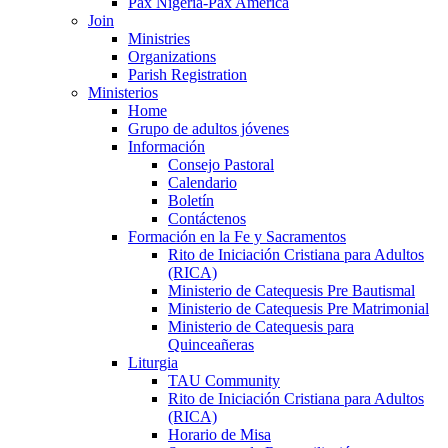
Pax Nigeria-Pax America
Join
Ministries
Organizations
Parish Registration
Ministerios
Home
Grupo de adultos jóvenes
Información
Consejo Pastoral
Calendario
Boletín
Contáctenos
Formación en la Fe y Sacramentos
Rito de Iniciación Cristiana para Adultos
(RICA)
Ministerio de Catequesis Pre Bautismal
Ministerio de Catequesis Pre Matrimonial
Ministerio de Catequesis para
Quinceañeras
Liturgia
TAU Community
Rito de Iniciación Cristiana para Adultos
(RICA)
Horario de Misa