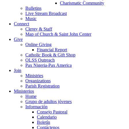
Charismatic Community
Bulletins
Live Stream Broadcast
Music
Connect
Clergy & Staff
Map of Church & Saint John Center
Give
Online Giving
Financial Report
Catholic Book & Gift Shop
OLSS Outreach
Pax Nigeria-Pax America
Join
Ministries
Organizations
Parish Registration
Ministerios
Home
Grupo de adultos jóvenes
Información
Consejo Pastoral
Calendario
Boletín
Contáctenos