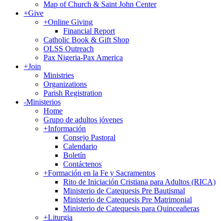
Map of Church & Saint John Center
+
Give
+
Online Giving
Financial Report
Catholic Book & Gift Shop
OLSS Outreach
Pax Nigeria-Pax America
+
Join
Ministries
Organizations
Parish Registration
-
Ministerios
Home
Grupo de adultos jóvenes
+
Información
Consejo Pastoral
Calendario
Boletín
Contáctenos
+
Formación en la Fe y Sacramentos
Rito de Iniciación Cristiana para Adultos (RICA)
Ministerio de Catequesis Pre Bautismal
Ministerio de Catequesis Pre Matrimonial
Ministerio de Catequesis para Quinceañeras
+
Liturgia