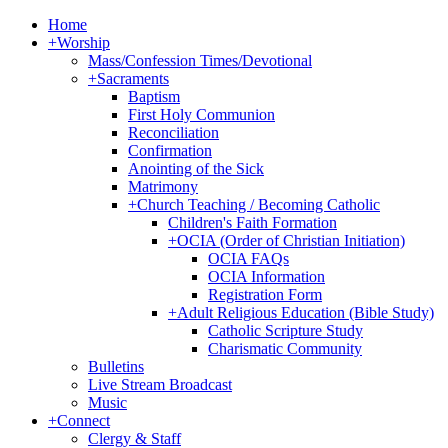
Home
+
Worship
Mass/Confession Times/Devotional
+
Sacraments
Baptism
First Holy Communion
Reconciliation
Confirmation
Anointing of the Sick
Matrimony
+
Church Teaching / Becoming Catholic
Children's Faith Formation
+
OCIA (Order of Christian Initiation)
OCIA FAQs
OCIA Information
Registration Form
+
Adult Religious Education (Bible Study)
Catholic Scripture Study
Charismatic Community
Bulletins
Live Stream Broadcast
Music
+
Connect
Clergy & Staff