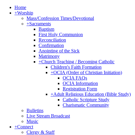
Home
+
Worship
Mass/Confession Times/Devotional
+
Sacraments
Baptism
First Holy Communion
Reconciliation
Confirmation
Anointing of the Sick
Matrimony
+
Church Teaching / Becoming Catholic
Children's Faith Formation
+
OCIA (Order of Christian Initiation)
OCIA FAQs
OCIA Information
Registration Form
+
Adult Religious Education (Bible Study)
Catholic Scripture Study
Charismatic Community
Bulletins
Live Stream Broadcast
Music
+
Connect
Clergy & Staff