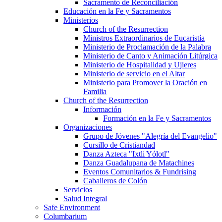
Sacramento de Reconciliación
Educación en la Fe y Sacramentos
Ministerios
Church of the Resurrection
Ministros Extraordinarios de Eucaristía
Ministerio de Proclamación de la Palabra
Ministerio de Canto y Animación Litúrgica
Ministerio de Hospitalidad y Ujieres
Ministerio de servicio en el Altar
Ministerio para Promover la Oración en
Familia
Church of the Resurrection
Información
Formación en la Fe y Sacramentos
Organizaciones
Grupo de Jóvenes "Alegría del Evangelio"
Cursillo de Cristiandad
Danza Azteca "Ixtli Yólotl"
Danza Guadalupana de Matachines
Eventos Comunitarios & Fundrising
Caballeros de Colón
Servicios
Salud Integral
Safe Environment
Columbarium