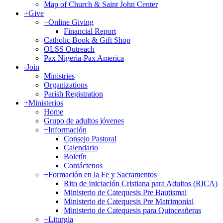
Map of Church & Saint John Center
+
Give
+
Online Giving
Financial Report
Catholic Book & Gift Shop
OLSS Outreach
Pax Nigeria-Pax America
-
Join
Ministries
Organizations
Parish Registration
+
Ministerios
Home
Grupo de adultos jóvenes
+
Información
Consejo Pastoral
Calendario
Boletín
Contáctenos
+
Formación en la Fe y Sacramentos
Rito de Iniciación Cristiana para Adultos (RICA)
Ministerio de Catequesis Pre Bautismal
Ministerio de Catequesis Pre Matrimonial
Ministerio de Catequesis para Quinceañeras
+
Liturgia