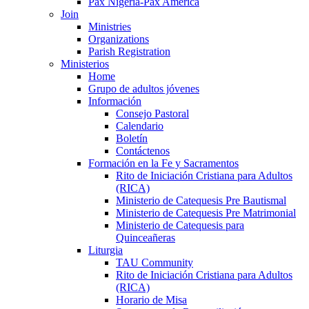
Pax Nigeria-Pax America
Join
Ministries
Organizations
Parish Registration
Ministerios
Home
Grupo de adultos jóvenes
Información
Consejo Pastoral
Calendario
Boletín
Contáctenos
Formación en la Fe y Sacramentos
Rito de Iniciación Cristiana para Adultos
(RICA)
Ministerio de Catequesis Pre Bautismal
Ministerio de Catequesis Pre Matrimonial
Ministerio de Catequesis para
Quinceañeras
Liturgia
TAU Community
Rito de Iniciación Cristiana para Adultos
(RICA)
Horario de Misa