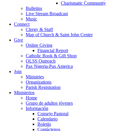
Charismatic Community
Bulletins
Live Stream Broadcast
Music
Connect
Clergy & Staff
Map of Church & Saint John Center
Give
Online Giving
Financial Report
Catholic Book & Gift Shop
OLSS Outreach
Pax Nigeria-Pax America
Join
Ministries
Organizations
Parish Registration
Ministerios
Home
Grupo de adultos jóvenes
Información
Consejo Pastoral
Calendario
Boletín
Contáctenos