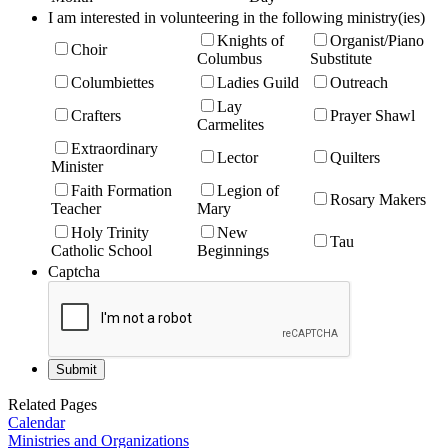
I am interested in volunteering in the following ministry(ies)
Knights of
Organist/Piano
Choir
Columbus
Substitute
Columbiettes
Ladies Guild
Outreach
Lay
Crafters
Prayer Shawl
Carmelites
Extraordinary
Lector
Quilters
Minister
Faith Formation
Legion of
Rosary Makers
Teacher
Mary
Holy Trinity
New
Tau
Catholic School
Beginnings
Captcha
Related Pages
Calendar
Ministries and Organizations