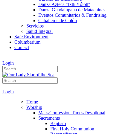
Danza Azteca "Ixtli Yólotl"
Danza Guadalupana de Matachines
Eventos Comunitarios & Fundrising
Caballeros de Colón
Servicios
Salud Integral
Safe Environment
Columbarium
Contact
|
Login
|
Login
Home
Worship
Mass/Confession Times/Devotional
Sacraments
Baptism
First Holy Communion