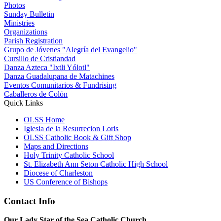
Photos
Sunday Bulletin
Ministries
Organizations
Parish Registration
Grupo de Jóvenes "Alegría del Evangelio"
Cursillo de Cristiandad
Danza Azteca "Ixtli Yólotl"
Danza Guadalupana de Matachines
Eventos Comunitarios & Fundrising
Caballeros de Colón
Quick Links
OLSS Home
Iglesia de la Resurrecion Loris
OLSS Catholic Book & Gift Shop
Maps and Directions
Holy Trinity Catholic School
St. Elizabeth Ann Seton Catholic High School
Diocese of Charleston
US Conference of Bishops
Contact Info
Our Lady Star of the Sea Catholic Church