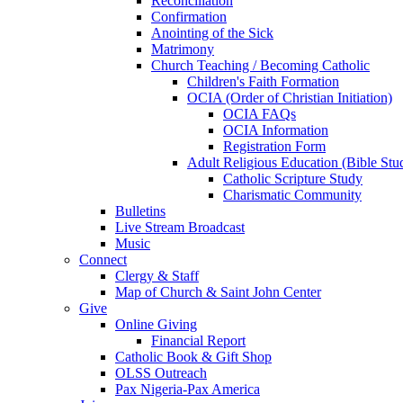
Reconciliation
Confirmation
Anointing of the Sick
Matrimony
Church Teaching / Becoming Catholic
Children's Faith Formation
OCIA (Order of Christian Initiation)
OCIA FAQs
OCIA Information
Registration Form
Adult Religious Education (Bible Stu
Catholic Scripture Study
Charismatic Community
Bulletins
Live Stream Broadcast
Music
Connect
Clergy & Staff
Map of Church & Saint John Center
Give
Online Giving
Financial Report
Catholic Book & Gift Shop
OLSS Outreach
Pax Nigeria-Pax America