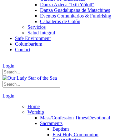
Danza Azteca "Ixtli Yólotl"
Danza Guadalupana de Matachines
Eventos Comunitarios & Fundrising
Caballeros de Colón
Servicios
Salud Integral
Safe Environment
Columbarium
Contact
|
Login
|
Login
Home
Worship
Mass/Confession Times/Devotional
Sacraments
Baptism
First Holy Communion