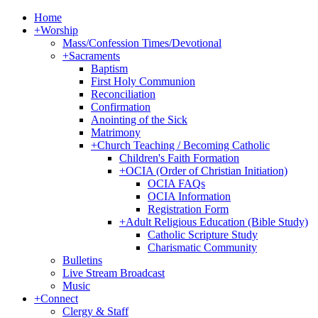
Home
+
Worship
Mass/Confession Times/Devotional
+
Sacraments
Baptism
First Holy Communion
Reconciliation
Confirmation
Anointing of the Sick
Matrimony
+
Church Teaching / Becoming Catholic
Children's Faith Formation
+
OCIA (Order of Christian Initiation)
OCIA FAQs
OCIA Information
Registration Form
+
Adult Religious Education (Bible Study)
Catholic Scripture Study
Charismatic Community
Bulletins
Live Stream Broadcast
Music
+
Connect
Clergy & Staff