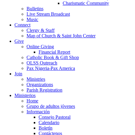
Charismatic Community
Bulletins
Live Stream Broadcast
Music
Connect
Clergy & Staff
Map of Church & Saint John Center
Give
Online Giving
Financial Report
Catholic Book & Gift Shop
OLSS Outreach
Pax Nigeria-Pax America
Join
Ministries
Organizations
Parish Registration
Ministerios
Home
Grupo de adultos jóvenes
Información
Consejo Pastoral
Calendario
Boletín
Contáctenos