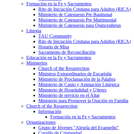
Formación en la Fe y Sacramentos
Rito de Iniciación Cristiana para Adultos (RICA)
Ministerio de Catequesis Pre Bautismal
Ministerio de Catequesis Pre Matrimonial
Ministerio de Catequesis para Quinceañeras
Liturgia
TAU Community
Rito de Iniciación Cristiana para Adultos (RICA)
Horario de Misa
Sacramento de Reconciliación
Educación en la Fe y Sacramentos
Ministerios
Church of the Resurrection
Ministros Extraordinarios de Eucaristía
Ministerio de Proclamación de la Palabra
Ministerio de Canto y Animación Litúrgica
Ministerio de Hospitalidad y Ujieres
Ministerio de servicio en el Altar
Ministerio para Promover la Oración en Familia
Church of the Resurrection
Información
Formación en la Fe y Sacramentos
Organizaciones
Grupo de Jóvenes "Alegría del Evangelio"
Cursillo de Cristiandad