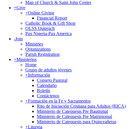
Map of Church & Saint John Center
+
Give
+
Online Giving
Financial Report
Catholic Book & Gift Shop
OLSS Outreach
Pax Nigeria-Pax America
-
Join
Ministries
Organizations
Parish Registration
+
Ministerios
Home
Grupo de adultos jóvenes
+
Información
Consejo Pastoral
Calendario
Boletín
Contáctenos
+
Formación en la Fe y Sacramentos
Rito de Iniciación Cristiana para Adultos (RICA)
Ministerio de Catequesis Pre Bautismal
Ministerio de Catequesis Pre Matrimonial
Ministerio de Catequesis para Quinceañeras
+
Liturgia