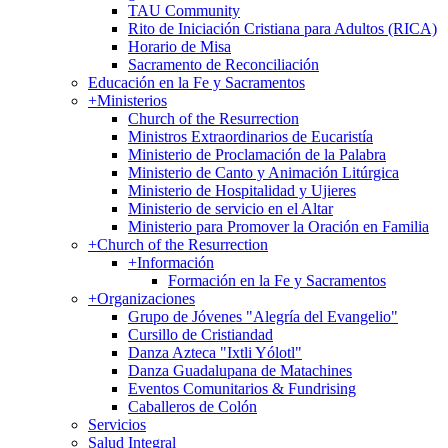
TAU Community
Rito de Iniciación Cristiana para Adultos (RICA)
Horario de Misa
Sacramento de Reconciliación
Educación en la Fe y Sacramentos
+
Ministerios
Church of the Resurrection
Ministros Extraordinarios de Eucaristía
Ministerio de Proclamación de la Palabra
Ministerio de Canto y Animación Litúrgica
Ministerio de Hospitalidad y Ujieres
Ministerio de servicio en el Altar
Ministerio para Promover la Oración en Familia
+
Church of the Resurrection
+
Información
Formación en la Fe y Sacramentos
+
Organizaciones
Grupo de Jóvenes "Alegría del Evangelio"
Cursillo de Cristiandad
Danza Azteca "Ixtli Yólotl"
Danza Guadalupana de Matachines
Eventos Comunitarios & Fundrising
Caballeros de Colón
Servicios
Salud Integral