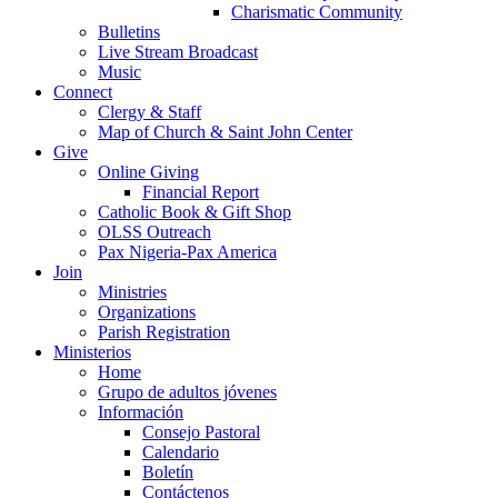
Charismatic Community
Bulletins
Live Stream Broadcast
Music
Connect
Clergy & Staff
Map of Church & Saint John Center
Give
Online Giving
Financial Report
Catholic Book & Gift Shop
OLSS Outreach
Pax Nigeria-Pax America
Join
Ministries
Organizations
Parish Registration
Ministerios
Home
Grupo de adultos jóvenes
Información
Consejo Pastoral
Calendario
Boletín
Contáctenos