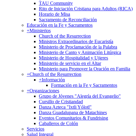
TAU Community
Rito de Iniciación Cristiana para Adultos (RICA)
Horario de Misa
Sacramento de Reconciliación
Educación en la Fe y Sacramentos
+
Ministerios
Church of the Resurrection
Ministros Extraordinarios de Eucaristía
Ministerio de Proclamación de la Palabra
Ministerio de Canto y Animación Litúrgica
Ministerio de Hospitalidad y Ujieres
Ministerio de servicio en el Altar
Ministerio para Promover la Oración en Familia
+
Church of the Resurrection
+
Información
Formación en la Fe y Sacramentos
+
Organizaciones
Grupo de Jóvenes "Alegría del Evangelio"
Cursillo de Cristiandad
Danza Azteca "Ixtli Yólotl"
Danza Guadalupana de Matachines
Eventos Comunitarios & Fundrising
Caballeros de Colón
Servicios
Salud Integral