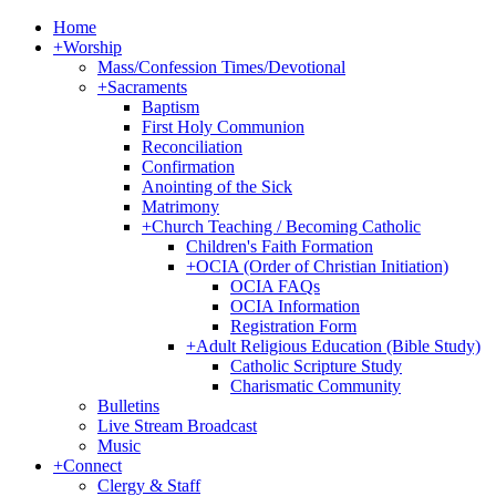
Home
+
Worship
Mass/Confession Times/Devotional
+
Sacraments
Baptism
First Holy Communion
Reconciliation
Confirmation
Anointing of the Sick
Matrimony
+
Church Teaching / Becoming Catholic
Children's Faith Formation
+
OCIA (Order of Christian Initiation)
OCIA FAQs
OCIA Information
Registration Form
+
Adult Religious Education (Bible Study)
Catholic Scripture Study
Charismatic Community
Bulletins
Live Stream Broadcast
Music
+
Connect
Clergy & Staff