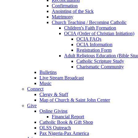
Reconciliation
Confirmation
Anointing of the Sick
Matrimony
Church Teaching / Becoming Catholic
Children's Faith Formation
OCIA (Order of Christian Initiation)
OCIA FAQs
OCIA Information
Registration Form
Adult Religious Education (Bible Stu
Catholic Scripture Study
Charismatic Community
Bulletins
Live Stream Broadcast
Music
Connect
Clergy & Staff
Map of Church & Saint John Center
Give
Online Giving
Financial Report
Catholic Book & Gift Shop
OLSS Outreach
Pax Nigeria-Pax America