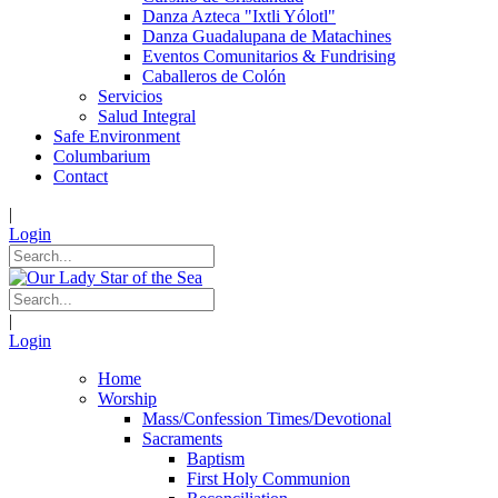
Danza Azteca "Ixtli Yólotl"
Danza Guadalupana de Matachines
Eventos Comunitarios & Fundrising
Caballeros de Colón
Servicios
Salud Integral
Safe Environment
Columbarium
Contact
|
Login
|
Login
Home
Worship
Mass/Confession Times/Devotional
Sacraments
Baptism
First Holy Communion