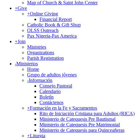
Map of Church & Saint John Center
+
Give
+
Online Giving
Financial Report
Catholic Book & Gift Shop
OLSS Outreach
Pax Nigeria-Pax America
+
Join
Ministries
Organizations
Parish Registration
-
Ministerios
Home
Grupo de adultos jóvenes
-
Información
Consejo Pastoral
Calendario
Boletín
Contáctenos
+
Formación en la Fe y Sacramentos
Rito de Iniciación Cristiana para Adultos (RICA)
Ministerio de Catequesis Pre Bautismal
Ministerio de Catequesis Pre Matrimonial
Ministerio de Catequesis para Quinceañeras
+
Liturgia