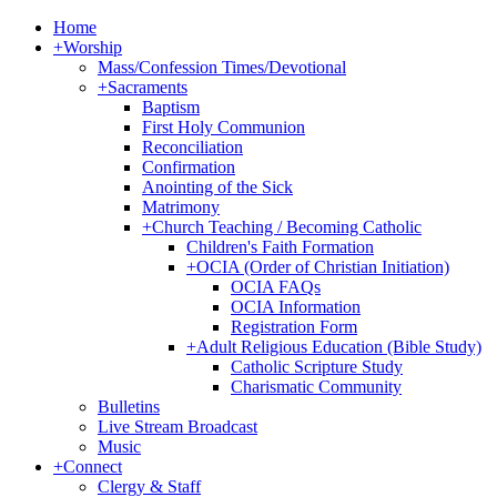
Home
+
Worship
Mass/Confession Times/Devotional
+
Sacraments
Baptism
First Holy Communion
Reconciliation
Confirmation
Anointing of the Sick
Matrimony
+
Church Teaching / Becoming Catholic
Children's Faith Formation
+
OCIA (Order of Christian Initiation)
OCIA FAQs
OCIA Information
Registration Form
+
Adult Religious Education (Bible Study)
Catholic Scripture Study
Charismatic Community
Bulletins
Live Stream Broadcast
Music
+
Connect
Clergy & Staff