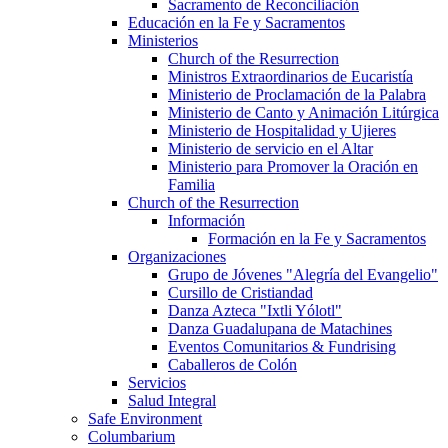
Sacramento de Reconciliación
Educación en la Fe y Sacramentos
Ministerios
Church of the Resurrection
Ministros Extraordinarios de Eucaristía
Ministerio de Proclamación de la Palabra
Ministerio de Canto y Animación Litúrgica
Ministerio de Hospitalidad y Ujieres
Ministerio de servicio en el Altar
Ministerio para Promover la Oración en
Familia
Church of the Resurrection
Información
Formación en la Fe y Sacramentos
Organizaciones
Grupo de Jóvenes "Alegría del Evangelio"
Cursillo de Cristiandad
Danza Azteca "Ixtli Yólotl"
Danza Guadalupana de Matachines
Eventos Comunitarios & Fundrising
Caballeros de Colón
Servicios
Salud Integral
Safe Environment
Columbarium