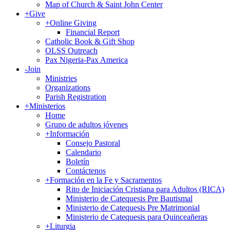
Map of Church & Saint John Center
+
Give
+
Online Giving
Financial Report
Catholic Book & Gift Shop
OLSS Outreach
Pax Nigeria-Pax America
-
Join
Ministries
Organizations
Parish Registration
+
Ministerios
Home
Grupo de adultos jóvenes
+
Información
Consejo Pastoral
Calendario
Boletín
Contáctenos
+
Formación en la Fe y Sacramentos
Rito de Iniciación Cristiana para Adultos (RICA)
Ministerio de Catequesis Pre Bautismal
Ministerio de Catequesis Pre Matrimonial
Ministerio de Catequesis para Quinceañeras
+
Liturgia