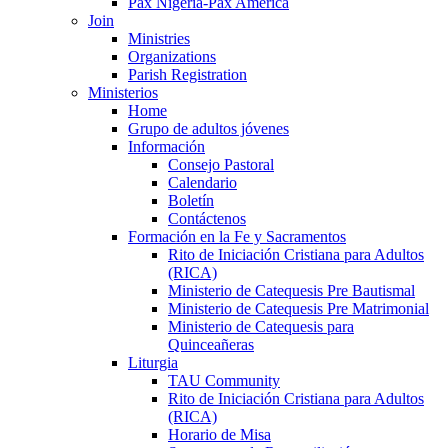
Pax Nigeria-Pax America
Join
Ministries
Organizations
Parish Registration
Ministerios
Home
Grupo de adultos jóvenes
Información
Consejo Pastoral
Calendario
Boletín
Contáctenos
Formación en la Fe y Sacramentos
Rito de Iniciación Cristiana para Adultos
(RICA)
Ministerio de Catequesis Pre Bautismal
Ministerio de Catequesis Pre Matrimonial
Ministerio de Catequesis para
Quinceañeras
Liturgia
TAU Community
Rito de Iniciación Cristiana para Adultos
(RICA)
Horario de Misa