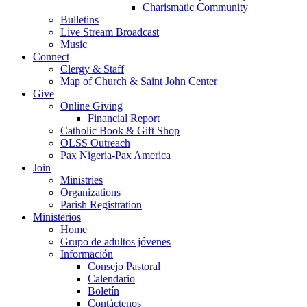
Charismatic Community
Bulletins
Live Stream Broadcast
Music
Connect
Clergy & Staff
Map of Church & Saint John Center
Give
Online Giving
Financial Report
Catholic Book & Gift Shop
OLSS Outreach
Pax Nigeria-Pax America
Join
Ministries
Organizations
Parish Registration
Ministerios
Home
Grupo de adultos jóvenes
Información
Consejo Pastoral
Calendario
Boletín
Contáctenos