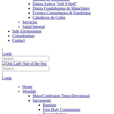
Danza Azteca "Ixtli Yólotl"
Danza Guadalupana de Matachines
Eventos Comunitarios & Fundrising
Caballeros de Colón
Servicios
Salud Integral
Safe Environment
Columbarium
Contact
|
Login
|
Login
Home
Worship
Mass/Confession Times/Devotional
Sacraments
Baptism
First Holy Communion