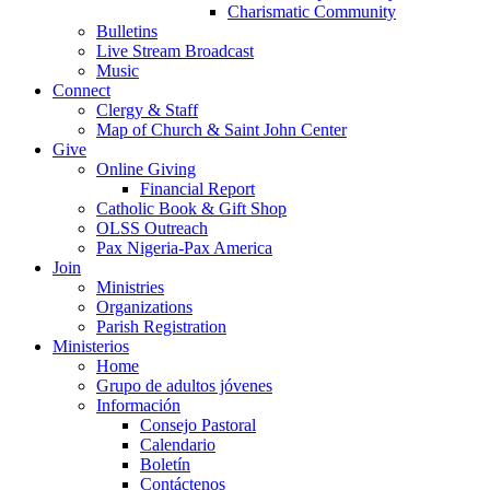
Charismatic Community
Bulletins
Live Stream Broadcast
Music
Connect
Clergy & Staff
Map of Church & Saint John Center
Give
Online Giving
Financial Report
Catholic Book & Gift Shop
OLSS Outreach
Pax Nigeria-Pax America
Join
Ministries
Organizations
Parish Registration
Ministerios
Home
Grupo de adultos jóvenes
Información
Consejo Pastoral
Calendario
Boletín
Contáctenos