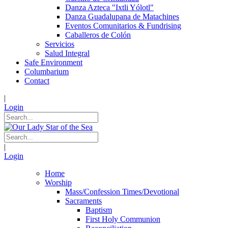
Danza Azteca "Ixtli Yólotl"
Danza Guadalupana de Matachines
Eventos Comunitarios & Fundrising
Caballeros de Colón
Servicios
Salud Integral
Safe Environment
Columbarium
Contact
|
Login
|
Login
Home
Worship
Mass/Confession Times/Devotional
Sacraments
Baptism
First Holy Communion