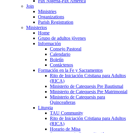
Pax Nigeria-Pax America
Join
Ministries
Organizations
Parish Registration
Ministerios
Home
Grupo de adultos jóvenes
Información
Consejo Pastoral
Calendario
Boletín
Contáctenos
Formación en la Fe y Sacramentos
Rito de Iniciación Cristiana para Adultos
(RICA)
Ministerio de Catequesis Pre Bautismal
Ministerio de Catequesis Pre Matrimonial
Ministerio de Catequesis para
Quinceañeras
Liturgia
TAU Community
Rito de Iniciación Cristiana para Adultos
(RICA)
Horario de Misa