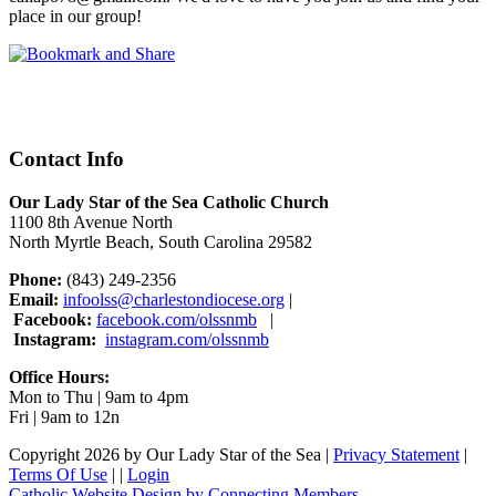
place in our group!
Contact Info
Our Lady Star of the Sea Catholic Church
1100 8th Avenue North
North Myrtle Beach, South Carolina 29582
Phone:
(843) 249-2356
Email:
infoolss@charlestondiocese.org
|
Facebook:
facebook.com/olssnmb
|
Instagram:
instagram.com/olssnmb
Office Hours:
Mon to Thu | 9am to 4pm
Fri | 9am to 12n
Copyright 2026 by Our Lady Star of the Sea
|
Privacy Statement
|
Terms Of Use
|
|
Login
Catholic Website Design by Connecting Members