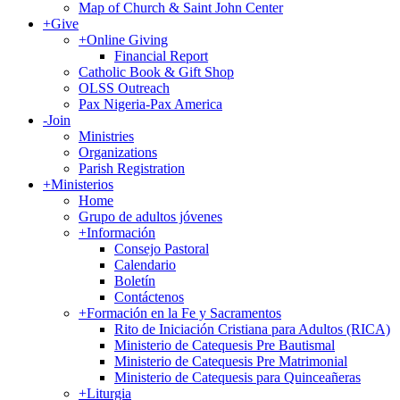
Map of Church & Saint John Center
+
Give
+
Online Giving
Financial Report
Catholic Book & Gift Shop
OLSS Outreach
Pax Nigeria-Pax America
-
Join
Ministries
Organizations
Parish Registration
+
Ministerios
Home
Grupo de adultos jóvenes
+
Información
Consejo Pastoral
Calendario
Boletín
Contáctenos
+
Formación en la Fe y Sacramentos
Rito de Iniciación Cristiana para Adultos (RICA)
Ministerio de Catequesis Pre Bautismal
Ministerio de Catequesis Pre Matrimonial
Ministerio de Catequesis para Quinceañeras
+
Liturgia