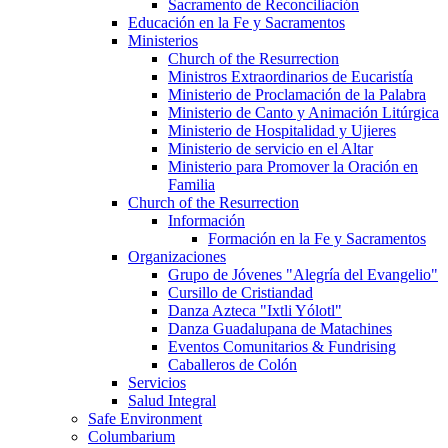
Sacramento de Reconciliación
Educación en la Fe y Sacramentos
Ministerios
Church of the Resurrection
Ministros Extraordinarios de Eucaristía
Ministerio de Proclamación de la Palabra
Ministerio de Canto y Animación Litúrgica
Ministerio de Hospitalidad y Ujieres
Ministerio de servicio en el Altar
Ministerio para Promover la Oración en
Familia
Church of the Resurrection
Información
Formación en la Fe y Sacramentos
Organizaciones
Grupo de Jóvenes "Alegría del Evangelio"
Cursillo de Cristiandad
Danza Azteca "Ixtli Yólotl"
Danza Guadalupana de Matachines
Eventos Comunitarios & Fundrising
Caballeros de Colón
Servicios
Salud Integral
Safe Environment
Columbarium