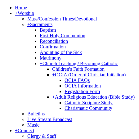
Home
+
Worship
Mass/Confession Times/Devotional
+
Sacraments
Baptism
First Holy Communion
Reconciliation
Confirmation
Anointing of the Sick
Matrimony
+
Church Teaching / Becoming Catholic
Children's Faith Formation
+
OCIA (Order of Christian Initiation)
OCIA FAQs
OCIA Information
Registration Form
+
Adult Religious Education (Bible Study)
Catholic Scripture Study
Charismatic Community
Bulletins
Live Stream Broadcast
Music
+
Connect
Clergy & Staff